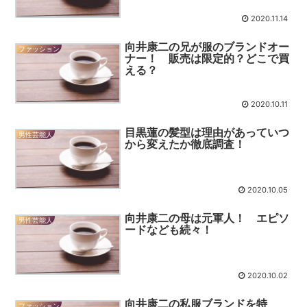
2020.11.14
向井康二の兄が服のブランドオー
ファッション
ナー！ 販売は限定的？どこで買
える？
2020.10.11
目黒蓮の髪型は理由があっていつ
男性芸能人
から変えたか徹底調査！
2020.10.05
向井康二の母は元軍人！ エピソ
男性芸能人
ードなども続々！
2020.10.02
向井康二の私服ブランドを特
ファッション